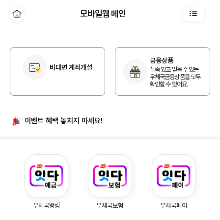
본문 바로가기
모바일웹 메인
홈
전체메뉴
개인 홈
금융상품
비대면 계좌개설
실속 있고 믿을 수 있는
우체국금융상품을 모두
확인할 수 있어요.
이벤트 혜택
놓치지 마세요!
우체국예금, 우체국보험, 우체국페이
우체국뱅킹
우체국보험
우체국페이