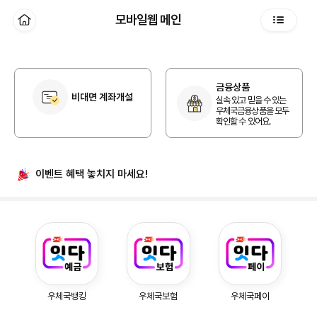
본문 바로가기
모바일웹 메인
홈
전체메뉴
개인 홈
금융상품
비대면 계좌개설
실속 있고 믿을 수 있는
우체국금융상품을 모두
확인할 수 있어요.
이벤트 혜택
놓치지 마세요!
우체국예금, 우체국보험, 우체국페이
우체국뱅킹
우체국보험
우체국페이