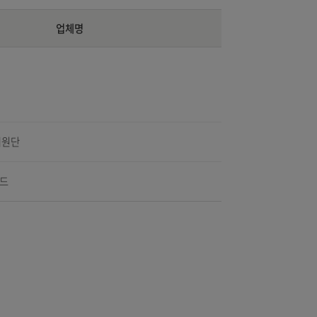
업체명
비씨카드(주)
우체국예금보험지원단
(주)한국스마트카드