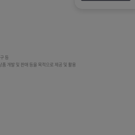
챗
사 및 상품개발ㆍ연구 등
원 조회, 보험상품 개발 및 판매 등을 목적으로 제공 및 활용