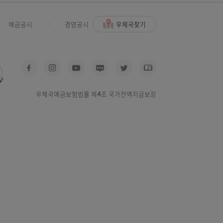
우체국찾기
사고신고
예금공시
경영공시
우체국예금보험법률 제4조 국가전액지급보