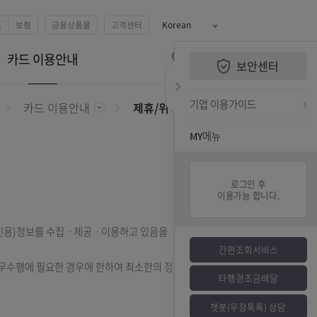
예금
카드
펀드
보험
금융상품몰
고객센터
Korean
QUiCK MENU
카드 이용안내
보안센터
전체메뉴 열기
검색하기
퀵메뉴 닫기
기업 
카드
카드 이용안내
제휴/위탁현황
MY메
음과 같이 개인(신용)정보를 수집ㆍ제공ㆍ이용하고 있음을
적 범위 내에서 업무수행에 필요한 경우에 한하여 최소한의 정보만을