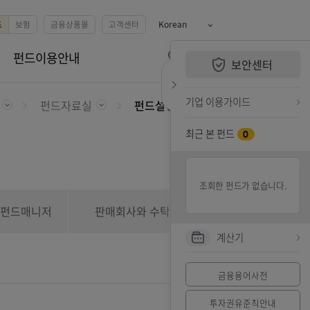
예금
카드
펀드
보험
금융상품몰
고객센터
Korean
QUiCK MENU
원
펀드이용안내
보안센터
전체메뉴 열기
검색하기
퀵메뉴 닫기
기업 
고객지원
펀드자료실
펀드설명자료
최근 
조회
자산운용사와 펀드매니저
판매회사와 수탁회사