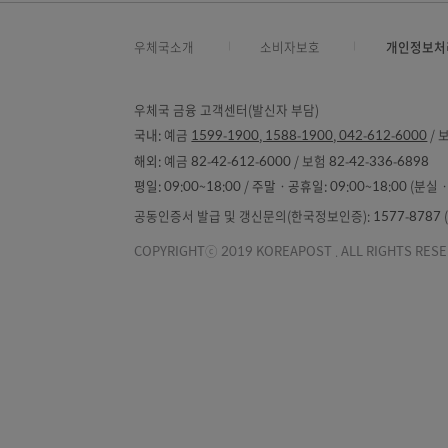
종류형 펀드의 경우, 종류별 집합투자증
MMF는 시가와 장부가의 차이가 ±0.
제로인 평가등급(태극마크)은 펀드평가사
우정사업본부 준법감시인 심사필 제25-19호(
우체국소개
소비자보호
개
우체국 금융 고객센터(발신자 부담)
국내:
예금
1599-1900, 1588-1900, 042-612-
해외:
예금 82-42-612-6000 / 보험 82-42-336-