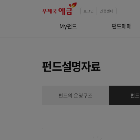
로그인
인증센터
My펀드
펀드
펀드설명자료
펀드의 운영구조