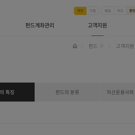
본문 바로가기
개인
기업
매매
펀드계좌관리
고객지
펀드
홈
펀드의 특징
펀드의 분류