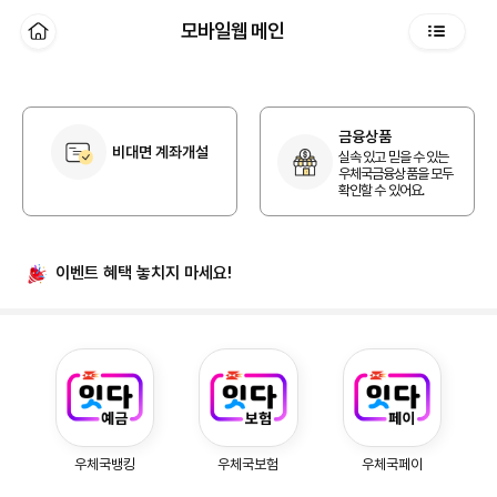
본문 바로가기
모바일웹 메인
홈
전체메뉴
개인 홈
금융상품
비대면 계좌개설
실속 있고 믿을 수 있는
우체국금융상품을 모두
확인할 수 있어요.
이벤트 혜택
놓치지 마세요!
우체국예금, 우체국보험, 우체국페이
우체국뱅킹
우체국보험
우체국페이