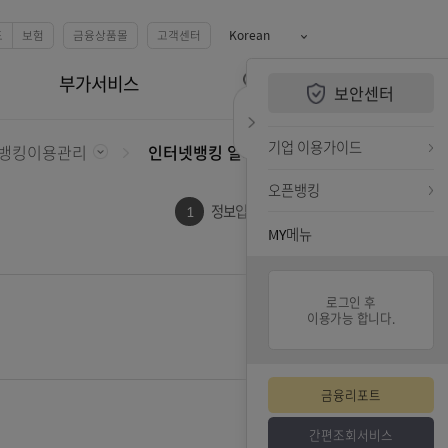
예금
카드
펀드
보험
금융상품몰
고객센터
Korean
QUiCK MENU
뱅킹관리
부가서비스
보안센터
전체메뉴 열기
검색하기
퀵메뉴 닫기
기업 
관리
뱅킹이용관리
인터넷뱅킹 일시정지해제
오픈뱅
2
1
정보입력
MY메