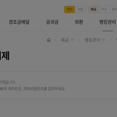
본문 바로가기
개인
기업
뱅킹
경조금배달
공과금
외환
예금
뱅킹
홈
지해제
자 확인 단계입니다.
 이용자ID와 계좌번호, 계좌비밀번호를 입력하세요.