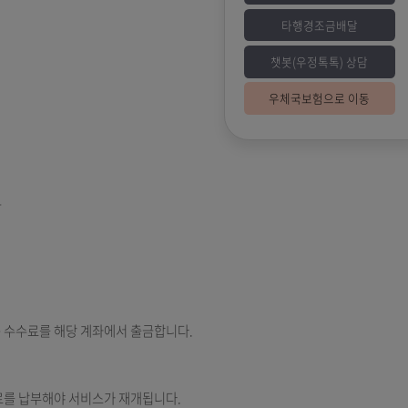
챗
우
금이 자유로운 예금