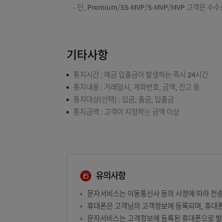
수수료는 「월정액형 계좌/수신번호당 800원
단, 신청 당월의 수수료는 면제해 드립니다.
수신전화번호 2개이상 지정은 월정액형만 
이용수수료 인출시 1회(매월 10일)에 한해
단, Premium/SS-MVP/S-MVP/MV
기타사항
통지시간 : 예금 입출금이 발생하는 즉시 24
통지내용 : 거래일시, 계좌번호, 금액, 잔고 
통지대상(선택) : 입금, 출금, 입출금
통지금액 : 고객이 지정하는 금액 이상