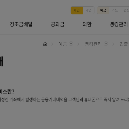
본문 바로가기
개인
기업
뱅킹
경조금배달
공과금
외환
예금
뱅킹관리
홈
 안내
통지서비스란?
객님이 지정한 계좌에서 발생하는 금융거래내역을 고객님의 휴대폰으로 