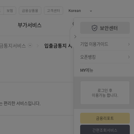
예금
카드
펀드
보험
금융상품몰
고객센터
Korean
QUiCK MENU
뱅킹관리
부가서비스
보안센터
전체메뉴 열기
검색하기
퀵메뉴 닫기
기업 
입출금통지서비스
입출금통지 서비스 안내
오픈뱅
MY메
즉시 알려 드리는 편리한 서비스입니다.