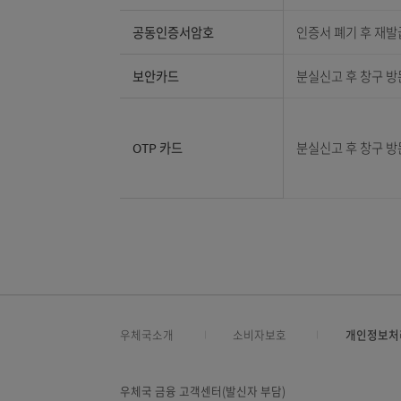
구분
인터넷뱅킹ID
본 사이트의
계좌비밀번호
분실 신고 
공동인증서암호
인증서 폐기
보안카드
분실신고 후
OTP 카드
분실신고 후