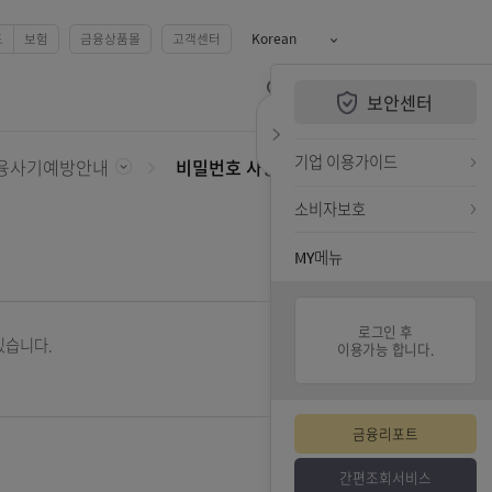
예금
카드
펀드
보험
금융상품몰
고객센터
Korean
QUiCK MENU
보안센터
보안센터
전체메뉴 열기
검색하기
퀵메뉴 닫기
기업 
터
금융사기예방안내
비밀번호 사용안내
소비자
MY메
, OTP카드가 있습니다.