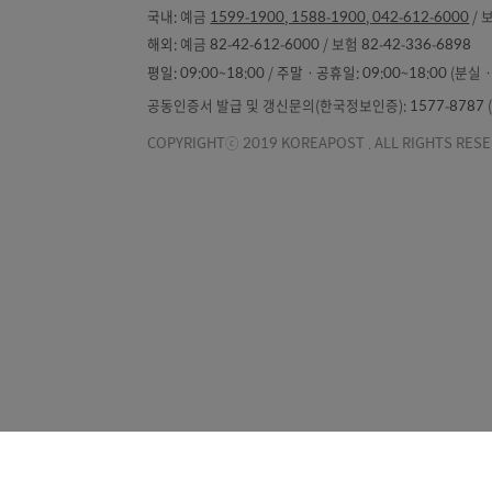
우체국소개
소비자보호
개
우체국 금융 고객센터(발신자 부담)
국내:
예금
1599-1900, 1588-1900, 042-612-
해외:
예금 82-42-612-6000 / 보험 82-42-336-
평일:
09:00~18:00 /
주말ㆍ공휴일:
09:00~18
공동인증서 발급 및 갱신문의(한국정보인증): 1577-87
COPYRIGHTⓒ 2019 KOREAPOST . ALL RIGH