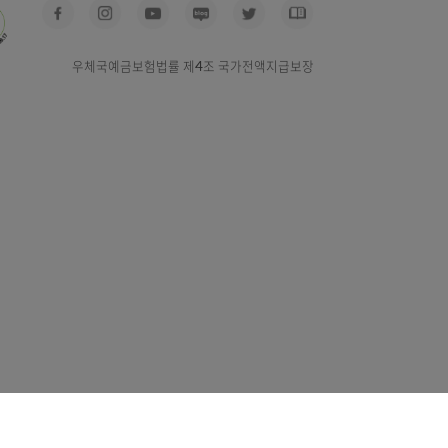
우체국찾기
사고신고
예금공시
경영공시
우체국예금보험법률 제4조 국가전액지급보