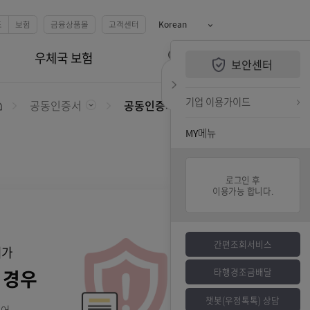
예금
카드
펀드
보험
금융상품몰
고객센터
Korean
QUiCK MENU
공동인증서
우체국 보험
보안센터
전체메뉴 열기
검색하기
퀵메뉴 닫기
기업 
공동인증서
공동인증서폐기
홈
MY메
 유무
에 공동인증서가