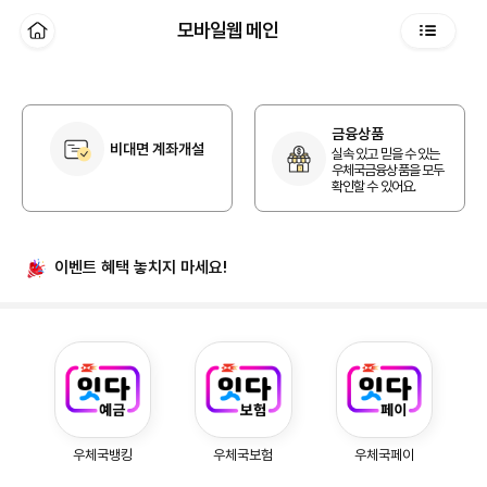
본문 바로가기
모바일웹 메인
홈
전체메뉴
개인 홈
금융상품
비대면 계좌개설
실속 있고 믿을 수 있는
우체국금융상품을 모두
확인할 수 있어요.
이벤트 혜택
놓치지 마세요!
우체국예금, 우체국보험, 우체국페이
우체국뱅킹
우체국보험
우체국페이