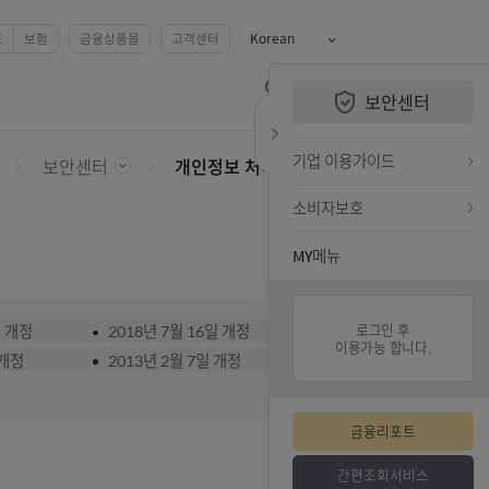
예금
카드
펀드
보험
금융상품몰
고객센터
Korean
QUiCK MENU
보안센터
보안센터
전체메뉴 열기
검색하기
퀵메뉴 닫기
기업 
인증/보안
보안센터
개인정보 처리방침
소비자
MY메
018년 12월 27일 개정
2018년 7월 16일 개정
013년 3월 18일 개정
2013년 2월 7일 개정