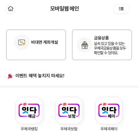
본문 바로가기
모바일웹 메인
홈
전체메뉴
개인 홈
금융상품
비대면 계좌개설
실속 있고 믿을 수 있는
우체국금융상품을 모두
확인할 수 있어요.
이벤트 혜택
놓치지 마세요!
우체국예금, 우체국보험, 우체국페이
우체국뱅킹
우체국보험
우체국페이