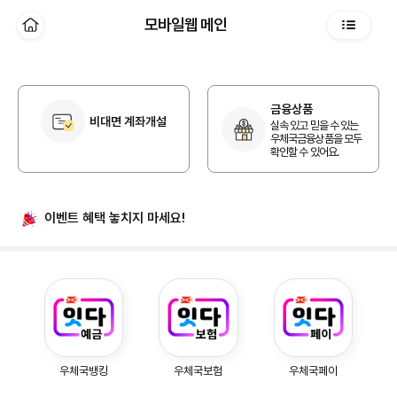
본문 바로가기
모바일웹 메인
홈
전체메뉴
개인 홈
금융상품
비대면 계좌개설
실속 있고 믿을 수 있는
우체국금융상품을 모두
확인할 수 있어요.
이벤트 혜택
놓치지 마세요!
우체국예금, 우체국보험, 우체국페이
우체국뱅킹
우체국보험
우체국페이