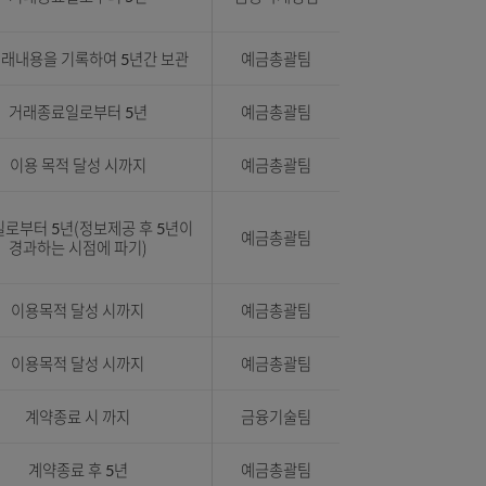
호,
거래종료일로부터 5년
예금채널팀
트
거래종료일로부터 5년
금융마케팅팀
CD거래내용을 기록하여 5년간 보관
예금총괄팀
거래종료일로부터 5년
예금총괄팀
이용 목적 달성 시까지
예금총괄팀
,
제공일로부터 5년(정보제공 후 5년이
예금총괄팀
경과하는 시점에 파기)
음