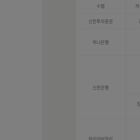
산업기술평가관리원
삼성선물
삼성증권
삼성카드
헥토파이낸셜
수협
신한투자증권