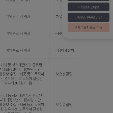
택,
계약종료 시 까지
보험총괄팀
인된
계약종료 시 까지
채널공통팀
챗
우
,
계약종료 시 까지
금융마케팅팀
,
계약종료 시 까지
금융마케팅팀
금융거래 등 상거래관계가 종료된
날부터 최장 5년 이내(해당 기간
이전에 정보 수집ㆍ제공 등의 목적이
보험총괄팀
달성된 경우에는 그 목적이 달성된
날부터 3개월 이내)