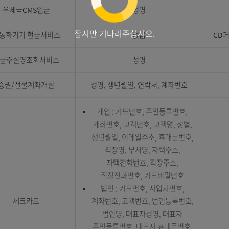
금융인증서 서비스
사업자번호, 휴대폰(전화)번호
Email, IP주소 등 단말기기 정
(창구망) 성명(무통입금거래)
창구망 및 자동화기기
실명번호(100만원 이상
공동이용
무통입금거래)(자동화기기) 없
옥외CD이용
성명, 계좌번호, 카드번호
증권/선물계좌개설
성명, 생년월일, 연락처, 계좌
우체국CMS입금
성명
잠시만 기다려주십시오.
자동화기기 현금서비스
없음
예금주실명조회서비스
성명
증권/선물계좌개설
성명, 생년월일, 연락처, 계좌