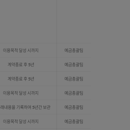
호,
성별,
번호,
호
,
번호,
거래종료일로부터 5년
예금총괄팀
자
번호,
번호,
번호,
객명,
자