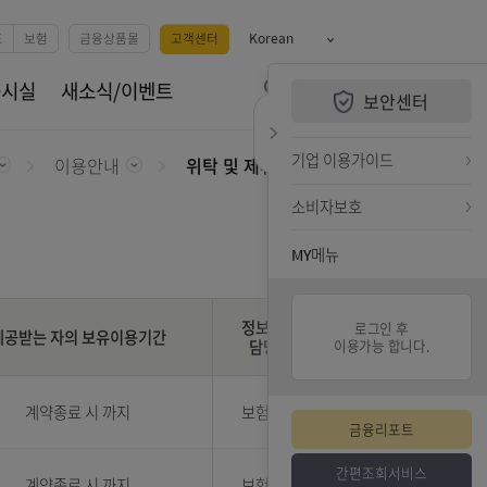
예금
카드
펀드
보험
금융상품몰
고객센터
Korean
QUiCK MENU
휴서비스
공시실
새소식/이벤트
보안센터
전체메뉴 열기
검색하기
퀵메뉴 닫기
기업 
고객센터
이용안내
위탁 및 제휴기관
소비자
MY메
정보관리원
제공받는 자의 보유이용기간
담당부서
,
계약종료 시 까지
보험운영팀