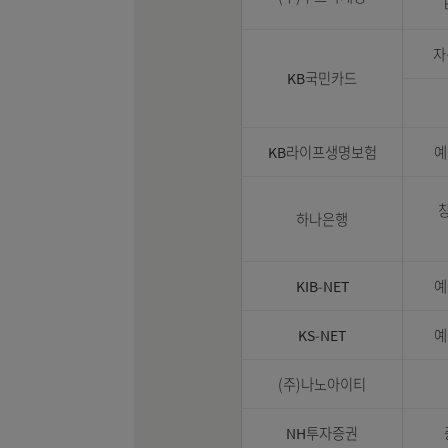
(주)하렉스인포텍
(주)쿠프마케팅
KB국민카드
KB라이프생명보험
하나은행