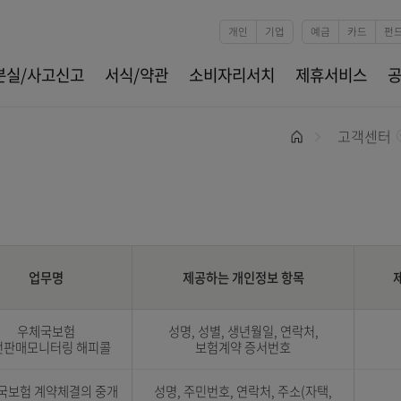
본문 바로가기
개인
기업
카드분실/사고신고
서식/약관
소비자리서치
제
홈
위탁 및 제휴기관 표로 구분, 업체명, 업무명, 담당부서 정보 제공
업무명
제공하는 개인정보 항목
우체국보험
성명, 성별, 생년월일, 연락처
완전판매모니터링 해피콜
보험계약 증서번호