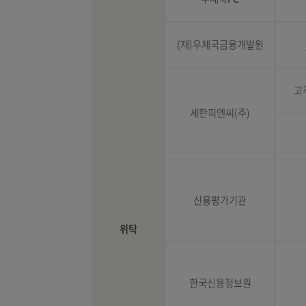
우체국FC
(재)우체국금융개발원
세한피엔씨(주)
신용평가기관
위탁