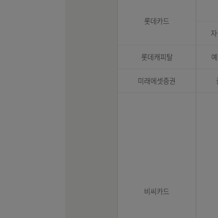
기업은행
효성티앤에스
대신증권
롯데카드
롯데캐피탈
미래에셋증권