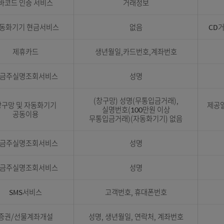
성명, 생년월일, 성별, 국적,
우체국페이 간편결제
핸드폰번호(통신사 포함), 계좌번
CI, Push 토큰
잇다머니 포인트 가맹점
성명, 회원번호, 잇다머니포인
바코드 인증 서비스
거래정보
자동화기기 현금서비스
없음
제휴카드
생년월일,카드번호,계좌번호
예금주실명조회서비스
성명
(창구망) 성명(무통입금거래)
창구망 및 자동화기기
실명번호(100만원 이상
공동이용
무통입금거래)(자동화기기) 없