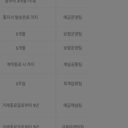
금융거래 등 상거래관계가 종료된
날부터 최장 5년 이내(해당 기간
이전에 정보 수집ㆍ제공 등의 목적이
보험총괄팀
달성된 경우에는 그 목적이 달성된
날부터 3개월 이내)
일)
통지서 발송완료 까지
예금운영팀
화번호
1개월
보험운영팀
화번호
1개월
보험운영팀
 기종
계약종료 시 까지
채널공통팀
호,
1주일
회계압류팀