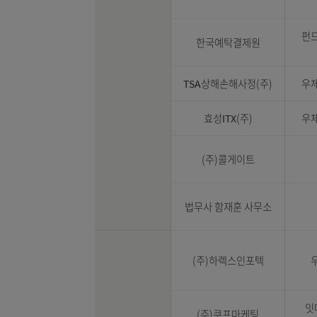
한국신용정보원
한국예탁결제원
TSA상해손해사정(주)
효성ITX(주)
(주)콜게이트
법무사 함재훈 사무소