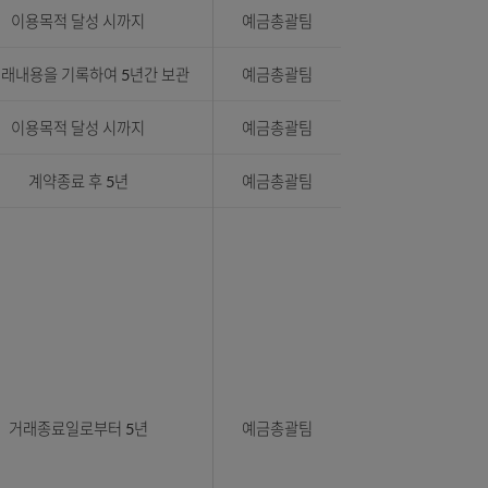
,
금융인증서 발급 후 10년
채널공통팀
보
,
제공일로부터 5년(정보제공 후 5년이
예금총괄팀
경과하는 시점에 파기)
음
거래 종료 후 3개월
예금총괄팀
번호
계약종료 후 5년
예금총괄팀
이용목적 달성 시까지
예금총괄팀
CD거래내용을 기록하여 5년간 보관
예금총괄팀
이용목적 달성 시까지
예금총괄팀
번호
계약종료 후 5년
예금총괄팀