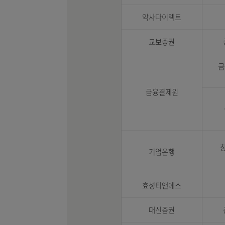
KIB-NET
KS-NET
(주)나노아이티
NH투자증권
악사다이렉트
교보증권
금융결제원