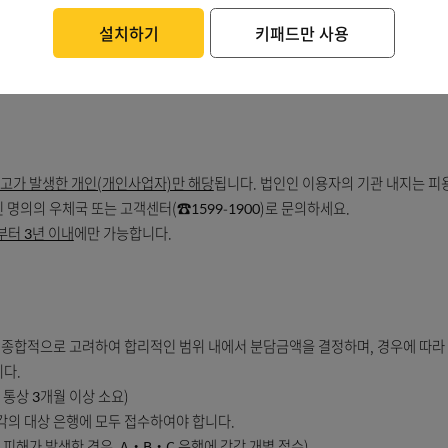
키보드 보안 솔루션 설치 
라 피해 예방 안내에도 불구하고 피해자가 정상 거래를 주장한 경우
「통신사기피해환급법」에 따른 피해구제 신청(환급 포함) 또는 「전자
고객님의 안전한 금융거래를 위한 키보드보안 프
설치 후 메인 화면으로 이동 합니다.
 결제) 등
( ※ 미 설치 시 마우스 입력기(가상키패드) 입력
 어려운 경우
이 확정된 경우
 관련 부당이득반환청구 소송 등의 경우에는 소송 종결 후 재신청
설치하기
키패드만 사용
의 화해(합의)가 이미 성립된 경우
가 아닌 경우로 판명된 경우
비대면 금융사고가 발생한 개인(개인사업자)만 해당
됩니다. 법인인 이용자의
주 본인 명의의 우체국 또는 고객센터(☎1599-1900)로 문의하세요.
안 날로부터 3년 이내
에만 가능합니다.