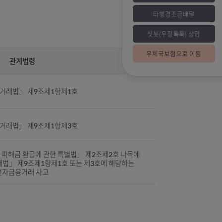
임분담이 없을 수도 있습니다.
챗
우
관계법령
「전자금융거래법」 제9조제1항제1호
「전자금융거래법」 제9조제1항제3호
 피해 방지 및 피해금 환급에 관한 특별법」 제2조제2호 나목에
에「전자금융거래법」 제9조제1항제1호 또는 제3호에 해당하는
전자금융거래 사고