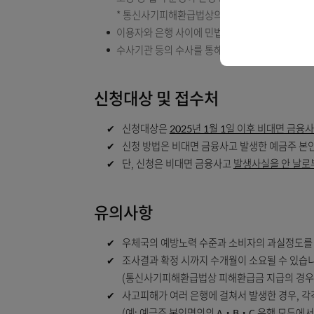
은행의 보이스피싱 의심거래 감지 등에 따
본 사고 발생 이전에 사고발생은행에서 
받은 적이 있는 경우
신용/체크카드 관련 금융거래(물품구입 및
사실관계 확인 결과 전자금융사고로 보기
소송 등 법적 분쟁이 진행 중이거나 판결
* 통신사기피해환급법상의 이의제기 절차
이용자와 은행 사이에 민법 제731조 소정
수사기관 등의 수사를 통해 전자금융사고
신청대상 및 접수처
✔
신청대상은
2025년 1월 1일 이후 
✔
신청 방법은 비대면 금융사고 발생한 예금
✔
단, 신청은 비대면 금융사고
발생사실을 