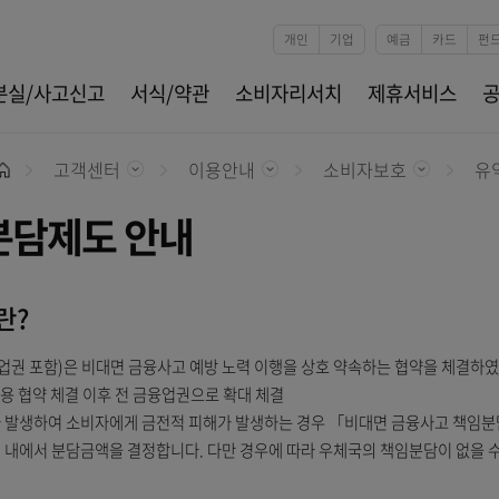
본문 바로가기
개인
기업
카드분실/사고신고
서식/약관
소비자리서치
제
고객센터
이용안내
소비자보
홈
책임분담제도 안내
」이란?
금융권(보험업권 포함)은 비대면 금융사고 예방 노력 이행을 상호 약속하
권 동일 내용 협약 체결 이후 전 금융업권으로 확대 체결
금융사고가 발생하여 소비자에게 금전적 피해가 발생하는 경우 「비대면