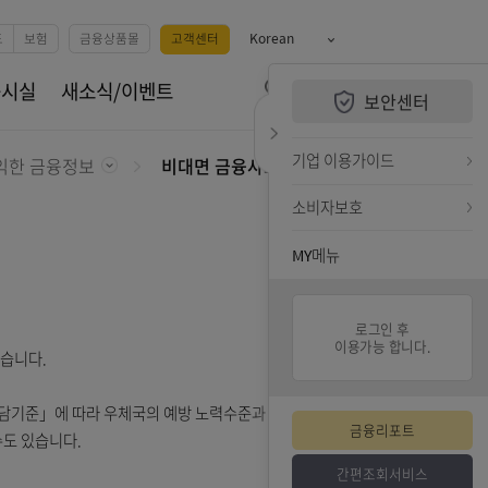
예금
카드
펀드
보험
금융상품몰
고객센터
Korean
QUiCK MENU
휴서비스
공시실
새소식/이벤트
보안센터
전체메뉴 열기
검색하기
퀵메뉴 닫기
기업 
호
유익한 금융정보
비대면 금융사고 책임분담제도 안내
소비자
MY메
는 협약을 체결하였습니다.
 금융사고 책임분담기준」에 따라 우체국의 예방 노력수준과 이용자의