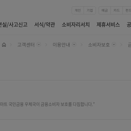
본문 바로가기
개인
기업
카드분실/사고신고
서식/약관
소비자리서치
제
고객센터
이용안내
소비자
홈
보호
동반자, 스마트 국민금융 우체국이 금융소비자 보호를 다짐합니다.”