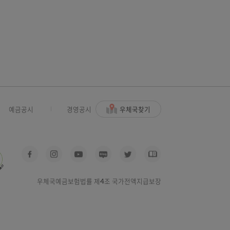
는 행위
우체국찾기
사고신고
예금공시
경영공시