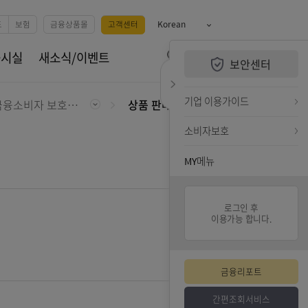
예금
카드
펀드
보험
금융상품몰
고객센터
Korean
QUiCK MENU
휴서비스
공시실
새소식/이벤트
보안센터
전체메뉴 열기
검색하기
퀵메뉴 닫기
기업 
보호
금융소비자 보호체계
상품 판매 준칙
소비자
MY메