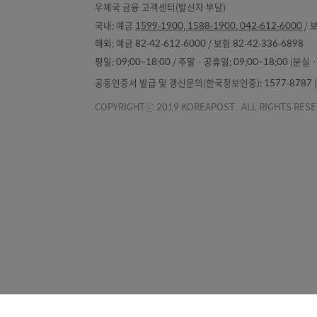
우체국소개
소비자보호
개
우체국 금융 고객센터(발신자 부담)
국내:
예금
1599-1900, 1588-1900, 042-612-
해외:
예금 82-42-612-6000 / 보험 82-42-336-
평일:
09:00~18:00 /
주말ㆍ공휴일:
09:00~18
공동인증서 발급 및 갱신문의(한국정보인증): 1577-87
COPYRIGHTⓒ 2019 KOREAPOST . ALL RIGH