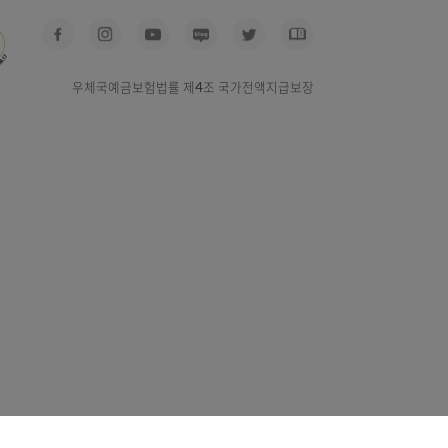
우체국찾기
사고신고
예금공시
경영공시
우체국예금보험법률 제4조 국가전액지급보