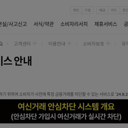
본문 바로가기
개인
기업
카드분실/사고신고
서식/약관
소비자리서치
제
고객센터
이용안내
소비자보
홈
서비스 안내
?
를 예방하기 위하여 소비자가 사전에 특정 금융거래를 차단할 수 있는 서비스