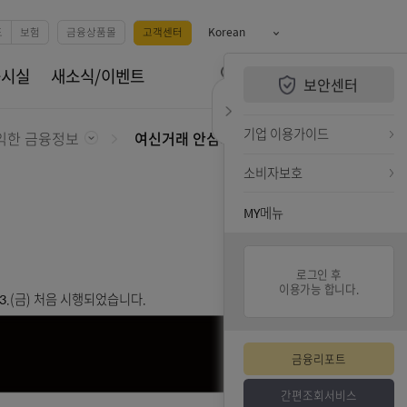
예금
카드
펀드
보험
금융상품몰
고객센터
Korean
QUiCK MENU
휴서비스
공시실
새소식/이벤트
보안센터
전체메뉴 열기
검색하기
퀵메뉴 닫기
기업 
호
유익한 금융정보
여신거래 안심차단 서비스 안내
소비자
MY메
로 ’24.8.23.(금) 처음 시행되었습니다.