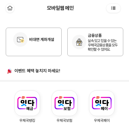
본문 바로가기
모바일웹 메인
홈
전체메뉴
개인 홈
금융상품
비대면 계좌개설
실속 있고 믿을 수 있는
우체국금융상품을 모두
확인할 수 있어요.
이벤트 혜택
놓치지 마세요!
우체국예금, 우체국보험, 우체국페이
우체국뱅킹
우체국보험
우체국페이